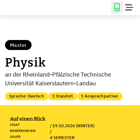
Master
Physik
an der Rheinland-Pfälzische Technische
Universität Kaiserslautern-Landau
Sprache: Deutsch
1 Standort
1 Ansprechpartner
Auf einen Blick
START
/ 19.10.2026 (WINTER)
BEWERBUNG BIS
/
DAUER
4 SEMESTER