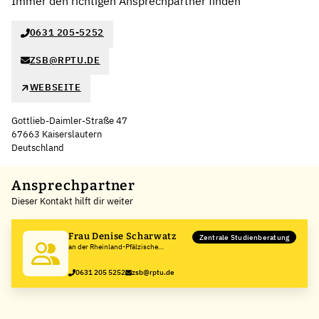
Immer den richtigen Ansprechpartner finden
0631 205-5252
ZSB@RPTU.DE
WEBSEITE
Gottlieb-Daimler-Straße 47
67663 Kaiserslautern
Deutschland
Leaflet
|
©
OpenStreetMap
,
+
Ansprechpartner
Dieser Kontakt hilft dir weiter
−
Frau Denise Scharwatz
Zentrale Studienberatung
an der Rheinland-Pfälzische
Technische Universität
Kaiserslautern-Landau
0631 205 5252
zsb@rptu.de