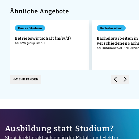
Ähnliche Angebote
Duales Studium
Bachelorarbeit
Betriebswirtschaft (m/w/d)
Bachelorarbeiten in
bei SMS group GmbH
verschiedenen Fach
bei HOSOKAWA ALPINE Aktieng
MEHR FINDEN
Ausbildung statt Studium?
Steig direkt praktisch ein in der Metall- und Elektro-