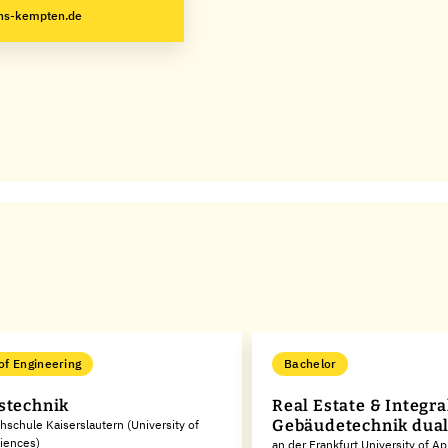
@hs-kempten.de
of Engineering
Bachelor
stechnik
Real Estate & Integra
Gebäudetechnik dua
hschule Kaiserslautern (University of
iences)
an der Frankfurt University of A