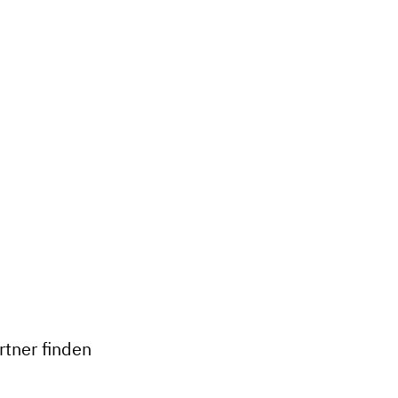
+
−
tner finden