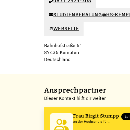
0831 2523-308
STUDIENBERATUNG@HS-KEMP
WEBSEITE
Bahnhofstraße 61
87435 Kempten
Deutschland
Ansprechpartner
Dieser Kontakt hilft dir weiter
Frau Birgit Stumpp
Lei
an der Hochschule für
angewandte Wissenschaften