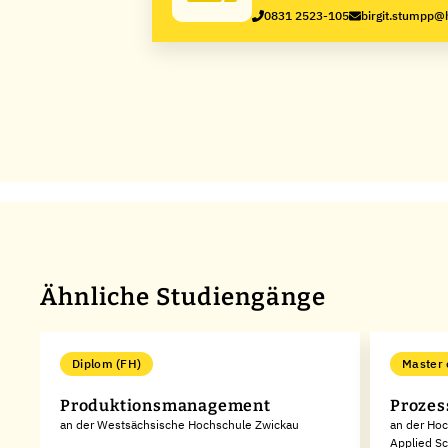
Kempten
0831 2523-105
birgit.stumpp
Ähnliche Studiengänge
Diplom (FH)
Master 
Produktionsmanagement
Prozes
an der Westsächsische Hochschule Zwickau
an der Hoc
Applied Sc