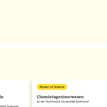
Master of Science
le
Chemieingenieurwesen
l
an der Technische Universität Dortmund
pplied Sciences