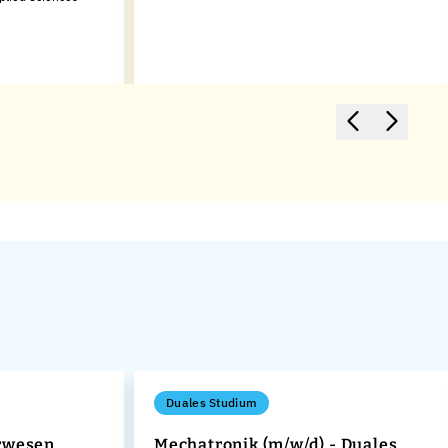
Duales Studium
rwesen
Mechatronik (m/w/d) - Duales