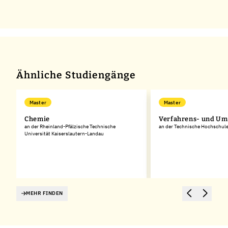
Ähnliche Studiengänge
Master
Master
Chemie
Verfahrens- und Um
an der Rheinland-Pfälzische Technische
an der Technische Hochschule
Universität Kaiserslautern-Landau
MEHR FINDEN