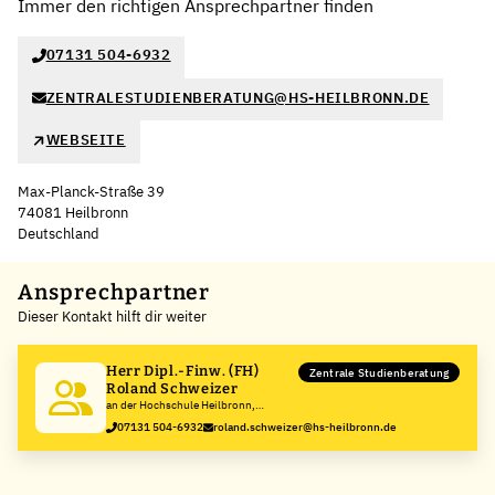
Immer den richtigen Ansprechpartner finden
07131 504-6932
ZENTRALESTUDIENBERATUNG@HS-HEILBRONN.DE
WEBSEITE
Max-Planck-Straße 39
74081 Heilbronn
Deutschland
Leaflet
|
©
OpenStreetMap
,
+
Ansprechpartner
Dieser Kontakt hilft dir weiter
−
Herr Dipl.-Finw. (FH)
Zentrale Studienberatung
Roland Schweizer
an der Hochschule Heilbronn,
Technik, Wirtschaft, Informatik
07131 504-6932
roland.schweizer@hs-heilbronn.de