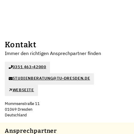
Kontakt
Immer den richtigen Ansprechpartner finden
0351 463-42000
STUDIENBERATUNG@TU-DRESDEN.DE
WEBSEITE
Mommsenstraße 11
01069 Dresden
Deutschland
Leaflet
|
©
OpenStreetMap
,
+
Ansprechpartner