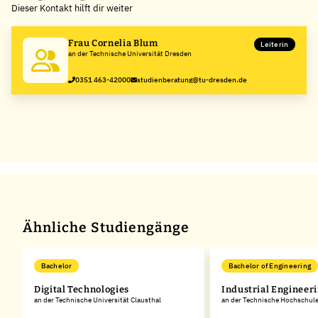
Dieser Kontakt hilft dir weiter
−
Frau Cornelia Blum
Leiterin
an der Technische Universität Dresden
0351 463-42000
studienberatung@tu-dresden.de
Ähnliche Studiengänge
Bachelor
Bachelor of Engineering
Digital Technologies
Industrial Engineer
an der Technische Universität Clausthal
an der Technische Hochschul