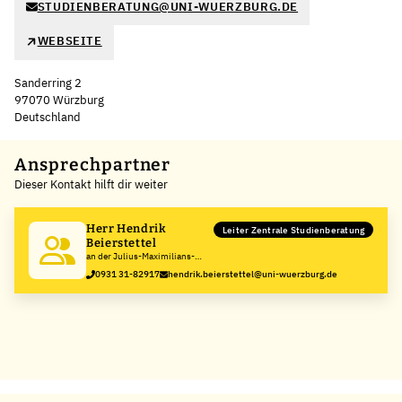
STUDIENBERATUNG@UNI-WUERZBURG.DE
WEBSEITE
Sanderring 2
97070 Würzburg
Deutschland
Leaflet
|
©
OpenStreetMap
,
+
Ansprechpartner
Dieser Kontakt hilft dir weiter
−
Herr Hendrik
Leiter Zentrale Studienberatung
Beierstettel
an der Julius-Maximilians-
Universität Würzburg
0931 31-82917
hendrik.beierstettel@uni-wuerzburg.de