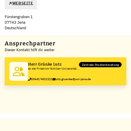
WEBSEITE
Fürstengraben 1
07743 Jena
Deutschland
Leaflet
|
©
OpenStreetMap
,
+
Ansprechpartner
Dieser Kontakt hilft dir weiter
−
Herr Grünke Lutz
Zentrale Studienberatung
an der Friedrich-Schiller-Universität
Jena
03641 9411111
lutz.gruenke@uni-jena.de