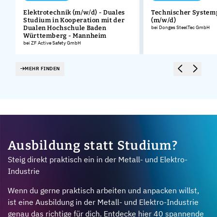
Elektrotechnik (m/w/d) - Duales
Technischer System
Studium in Kooperation mit der
(m/w/d)
Dualen Hochschule Baden
bei Donges SteelTec GmbH
Württemberg - Mannheim
bei ZF Active Safety GmbH
MEHR FINDEN
Ausbildung statt Studium?
Steig direkt praktisch ein in der Metall- und Elektro-
Industrie
Wenn du gerne praktisch arbeiten und anpacken willst,
ist eine Ausbildung in der Metall- und Elektro-Industrie
genau das richtige für dich. Entdecke hier 40 spannende