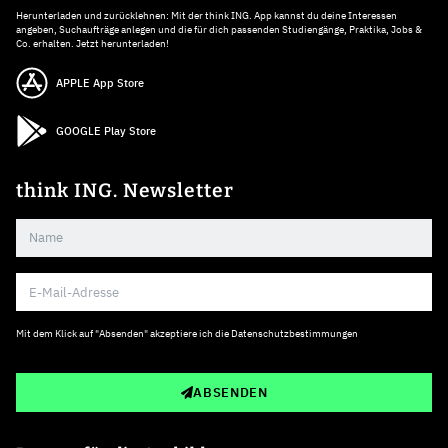
Herunterladen und zurücklehnen: Mit der think ING. App kannst du deine Interessen
angeben, Suchaufträge anlegen und die für dich passenden Studiengänge, Praktika, Jobs &
Co. erhalten. Jetzt herunterladen!
APPLE App Store
GOOGLE Play Store
think ING. Newsletter
Mit dem Klick auf "Absenden" akzeptiere ich die
Datenschutzbestimmungen
ABSENDEN