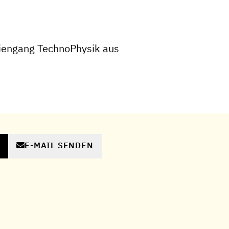
iengang TechnoPhysik aus
E-MAIL SENDEN
N