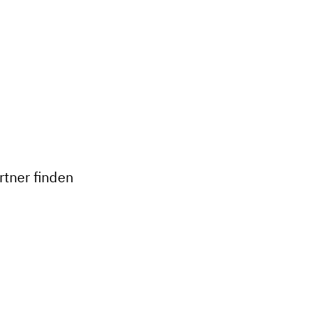
+
−
tner finden