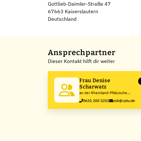
Gottlieb-Daimler-Straße 47
67663 Kaiserslautern
Deutschland
Ansprechpartner
Dieser Kontakt hilft dir weiter
Frau Denise
Scharwatz
an der Rheinland-Pfälzische
Technische Universität
0631 205 5252
zsb@rptu.de
Kaiserslautern-Landau