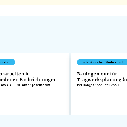
rarbeit
Praktikum für Studierende
orarbeiten in
Bauingenieur für
iedenen Fachrichtungen
Tragwerksplanung (
AWA ALPINE Aktiengesellschaft
bei Donges SteelTec GmbH