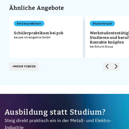
Ähnliche Angebote
Schülerpraktikum
Studentenjob
n
Schülerpraktikum bei psb
Werkstudententätigk
bei psb intralogistics GmbH
Studieren und beruf
Kontakte knüpfen
bei Schunk Group
MEHR FINDEN
Ausbildung statt Studium?
Steig direkt praktisch ein in der Metall- und Elektro-
Industrie