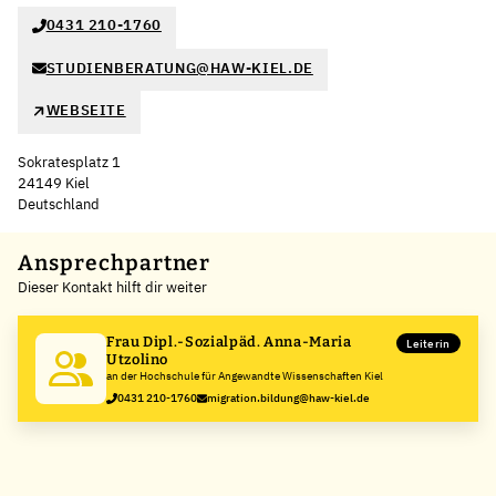
0431 210-1760
STUDIENBERATUNG@HAW-KIEL.DE
WEBSEITE
Sokratesplatz 1
24149 Kiel
Deutschland
Leaflet
|
©
OpenStreetMap
,
+
Ansprechpartner
Dieser Kontakt hilft dir weiter
−
Frau Dipl.-Sozialpäd. Anna-Maria
Leiterin
Utzolino
an der Hochschule für Angewandte Wissenschaften Kiel
0431 210-1760
migration.bildung@haw-kiel.de