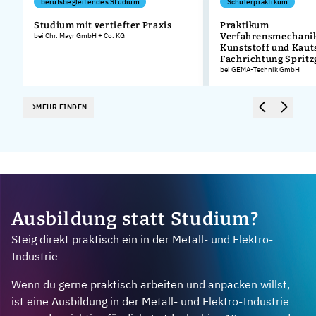
berufsbegleitendes Studium
Schülerpraktikum
Studium mit vertiefter Praxis
Praktikum
bei Chr. Mayr GmbH + Co. KG
Verfahrensmechanik
Kunststoff und Kaut
Fachrichtung Sprit
bei GEMA-Technik GmbH
MEHR FINDEN
Ausbildung statt Studium?
Steig direkt praktisch ein in der Metall- und Elektro-
Industrie
Wenn du gerne praktisch arbeiten und anpacken willst,
ist eine Ausbildung in der Metall- und Elektro-Industrie