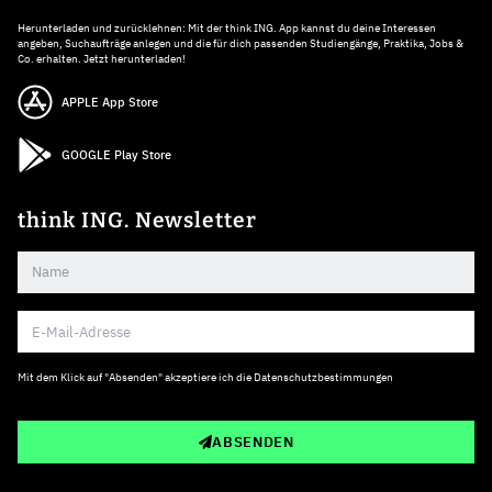
Herunterladen und zurücklehnen: Mit der think ING. App kannst du deine Interessen
angeben, Suchaufträge anlegen und die für dich passenden Studiengänge, Praktika, Jobs &
Co. erhalten. Jetzt herunterladen!
APPLE App Store
GOOGLE Play Store
think ING. Newsletter
Mit dem Klick auf "Absenden" akzeptiere ich die
Datenschutzbestimmungen
ABSENDEN