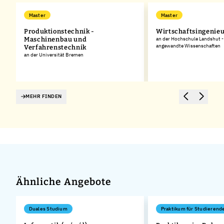
Master
Master
Produktionstechnik -
Wirtschaftsingenie
Maschinenbau und
an der Hochschule Landshut -
angewandte Wissenschaften
ür
Verfahrenstechnik
an der Universität Bremen
MEHR FINDEN
Ähnliche Angebote
Duales Studium
Praktikum für Studierend