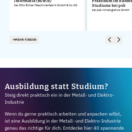
Informatik (m/w/d)
Praktikum im Rahme
bei Otto Bihler Maschinenfabrik GmbH & Co.KG
Studiums bei psb
bei psb intralogistics GmbH
MEHR FINDEN
Ausbildung statt Studium?
Steig direkt praktisch ein in der Metall- und Elektro-
Industrie
Wenn du gerne praktisch arbeiten und anpacken willst,
ist eine Ausbildung in der Metall- und Elektro-Industrie
genau das richtige für dich. Entdecke hier 40 spannende