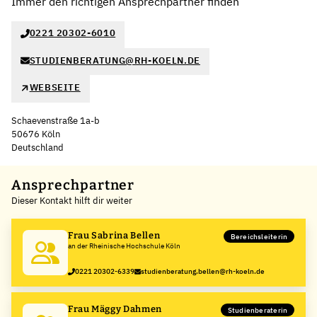
Immer den richtigen Ansprechpartner finden
0221 20302-6010
STUDIENBERATUNG@RH-KOELN.DE
WEBSEITE
Schaevenstraße 1a-b
50676 Köln
Deutschland
Leaflet
|
©
OpenStreetMap
,
+
Ansprechpartner
Dieser Kontakt hilft dir weiter
−
Frau Sabrina Bellen
Bereichsleiterin
an der Rheinische Hochschule Köln
0221 20302-6339
studienberatung.bellen@rh-koeln.de
Frau Mäggy Dahmen
Studienberaterin