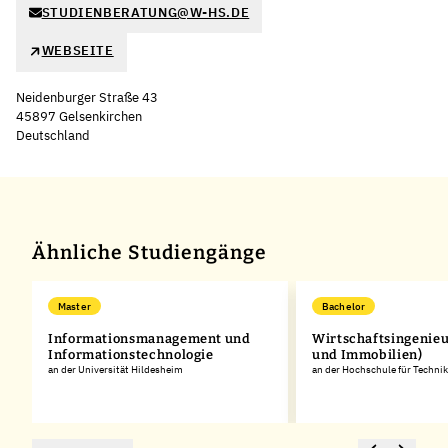
STUDIENBERATUNG@W-HS.DE
WEBSEITE
Neidenburger Straße 43
45897 Gelsenkirchen
Deutschland
Leaflet
|
©
OpenStreetMap
,
+
−
Ähnliche Studiengänge
Master
Bachelor
Informationsmanagement und
Wirtschaftsingenie
t
Informationstechnologie
und Immobilien)
an der Universität Hildesheim
an der Hochschule für Technik