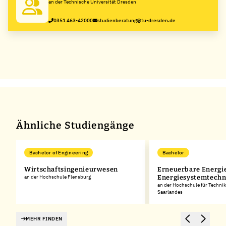
an der Technische Universität Dresden
0351 463-42000
studienberatung@tu-dresden.de
Ähnliche Studiengänge
Bachelor of Engineering
Bachelor
Wirtschaftsingenieurwesen
Erneuerbare Energi
an der Hochschule Flensburg
Energiesystemtechn
an der Hochschule für Technik
Saarlandes
MEHR FINDEN