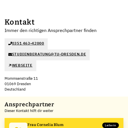
Kontakt
Immer den richtigen Ansprechpartner finden
0351 463-42000
STUDIENBERATUNG@TU-DRESDEN.DE
WEBSEITE
Mommsenstraße 11
01069 Dresden
Deutschland
Leaflet
|
©
OpenStreetMap
,
+
Ansprechpartner
Dieser Kontakt hilft dir weiter
−
Frau Cornelia Blum
Leiterin