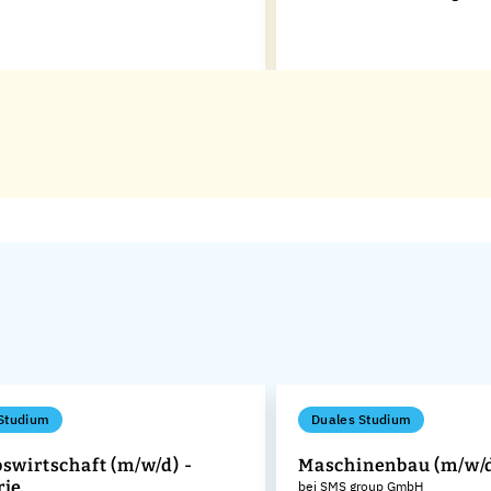
Studium
Duales Studium
bswirtschaft (m/w/d) -
Maschinenbau (m/w/
rie
bei SMS group GmbH