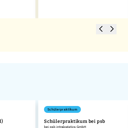
Schülerpraktikum
d)
Schülerpraktikum bei psb
bei psb intralogistics GmbH