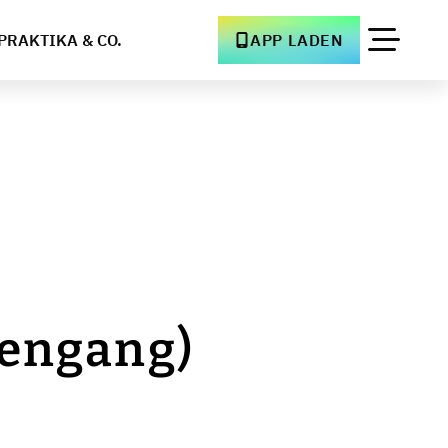
PRAKTIKA & CO.
APP LADEN
t
iengang)