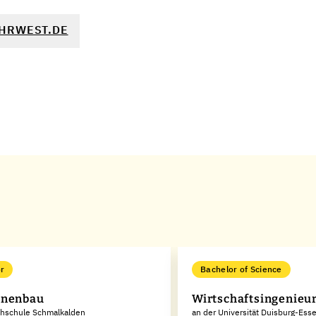
HRWEST.DE
r
Bachelor of Science
inenbau
Wirtschaftsingenieu
chschule Schmalkalden
an der Universität Duisburg-Ess