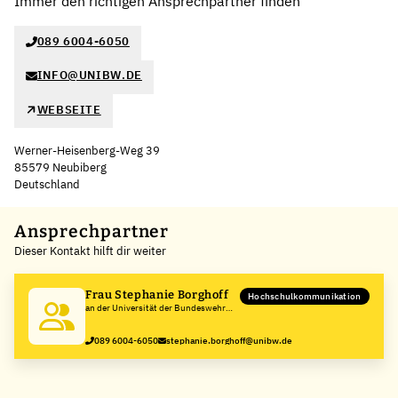
Immer den richtigen Ansprechpartner finden
089 6004-6050
INFO@UNIBW.DE
WEBSEITE
Werner-Heisenberg-Weg 39
85579 Neubiberg
Deutschland
Leaflet
|
©
OpenStreetMap
,
+
Ansprechpartner
Dieser Kontakt hilft dir weiter
−
Frau Stephanie Borghoff
Hochschulkommunikation
an der Universität der Bundeswehr
München
089 6004-6050
stephanie.borghoff@unibw.de