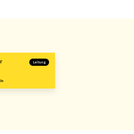
r
Leitung
de