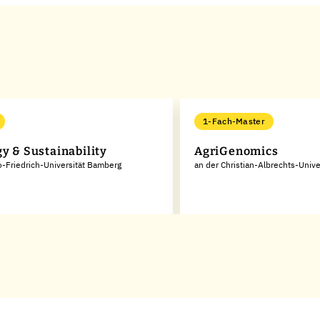
1-Fach-Master
gy & Sustainability
AgriGenomics
o-Friedrich-Universität Bamberg
an der Christian-Albrechts-Univer