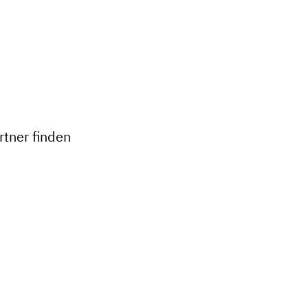
+
−
tner finden