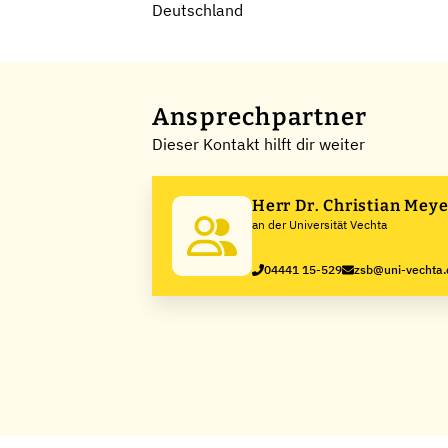
Deutschland
Ansprechpartner
Dieser Kontakt hilft dir weiter
Herr Dr. Christian Meye
an der Universität Vechta
04441 15-529
zsb@uni-vechta.