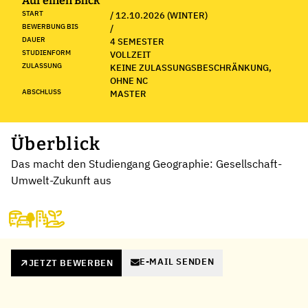
Auf einen Blick
START
/ 12.10.2026 (WINTER)
BEWERBUNG BIS
/
DAUER
4 SEMESTER
STUDIENFORM
VOLLZEIT
ZULASSUNG
KEINE ZULASSUNGSBESCHRÄNKUNG,
OHNE NC
ABSCHLUSS
MASTER
Überblick
Das macht den Studiengang Geographie: Gesellschaft-
Umwelt-Zukunft aus
E-MAIL SENDEN
JETZT BEWERBEN