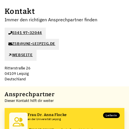
Kontakt
Immer den richtigen Ansprechpartner finden
0341 97-32044
ZSB@UNI-LEIPZIG.DE
WEBSEITE
Ritterstraße 26
04109 Leipzig
Deutschland
Leaflet
|
©
OpenStreetMap
,
+
Ansprechpartner
Dieser Kontakt hilft dir weiter
−
Frau Dr. Anna Flocke
Leiterin
an der Universität Leipzig