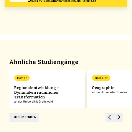
0341 97-32041
anna.flocke@zv.uni-leipzig.de
Ähnliche Studiengänge
Master
Bachelor
Regionalentwicklung –
Geographie
Dynamiken räumlicher
an der Universität Bremen
Transformation
an der Universität Greifswald
MEHR FINDEN