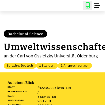
Bachelor of Science
Umweltwissenschaft
an der Carl von Ossietzky Universität Oldenburg
Sprache: Deutsch
1 Standort
1 Ansprechpartner
Auf einen Blick
START
/ 12.10.2026 (WINTER)
BEWERBUNG BIS
/
DAUER
6 SEMESTER
STUDIENFORM
VOLLZEIT
ZULASSUNG