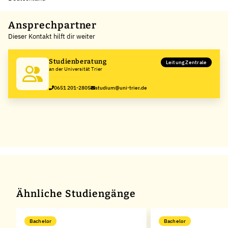
Leaflet
|
©
OpenStreetMap
,
+
Ansprechpartner
Dieser Kontakt hilft dir weiter
−
Studienberatung
Leitung Zentrale
an der Universität Trier
0651 201-2805
studium@uni-trier.de
Ähnliche Studiengänge
Bachelor
Bachelor