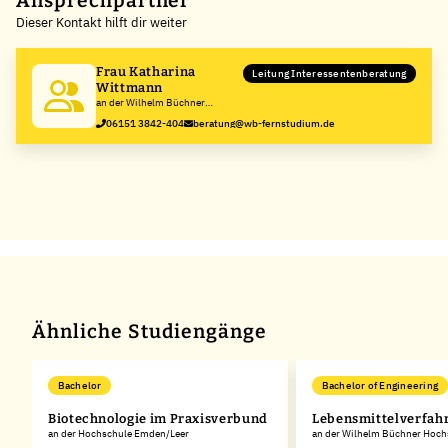
Ansprechpartner
Dieser Kontakt hilft dir weiter
−
Frau Katharina
Leitung Interessentenberatung
Wittmann
an der Wilhelm Büchner
Hochschule
06151 3842-404
beratung@wb-fernstudium.de
Ähnliche Studiengänge
Bachelor
Bachelor of Engineering
Biotechnologie im Praxisverbund
Lebensmittelverfah
an der Hochschule Emden/Leer
an der Wilhelm Büchner Hoch