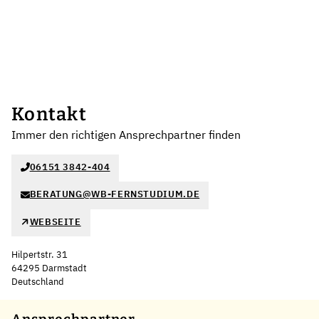
Kontakt
Immer den richtigen Ansprechpartner finden
06151 3842-404
BERATUNG@WB-FERNSTUDIUM.DE
WEBSEITE
Hilpertstr. 31
64295 Darmstadt
Deutschland
Leaflet
|
©
OpenStreetMap
,
+