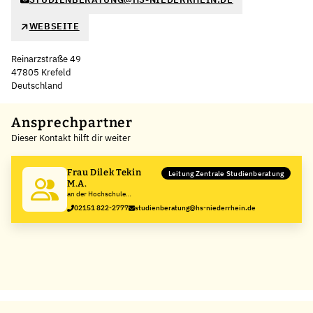
WEBSEITE
Reinarzstraße 49
47805 Krefeld
Deutschland
Leaflet
|
©
OpenStreetMap
,
+
Ansprechpartner
Dieser Kontakt hilft dir weiter
−
Frau Dilek Tekin
Leitung Zentrale Studienberatung
M.A.
an der Hochschule
Niederrhein
02151 822-2777
studienberatung@hs-niederrhein.de