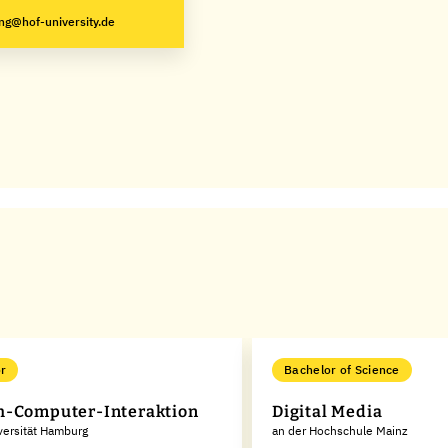
ng@hof-university.de
r
Bachelor of Science
-Computer-Interaktion
Digital Media
versität Hamburg
an der Hochschule Mainz