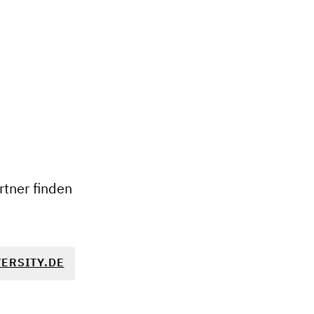
+
−
tner finden
ERSITY.DE