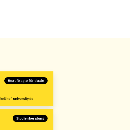
Beauftragte für duale
le@hof-university.de
Studienberatung