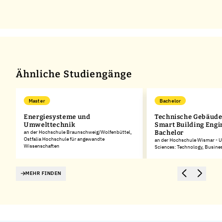
Ähnliche Studiengänge
Master
Bachelor
Energiesysteme und
Technische Gebäude
Umwelttechnik
Smart Building Engi
an der Hochschule Braunschweig/Wolfenbüttel,
Bachelor
Ostfalia Hochschule für angewandte
an der Hochschule Wismar - Un
Wissenschaften
Sciences: Technology, Busine
MEHR FINDEN