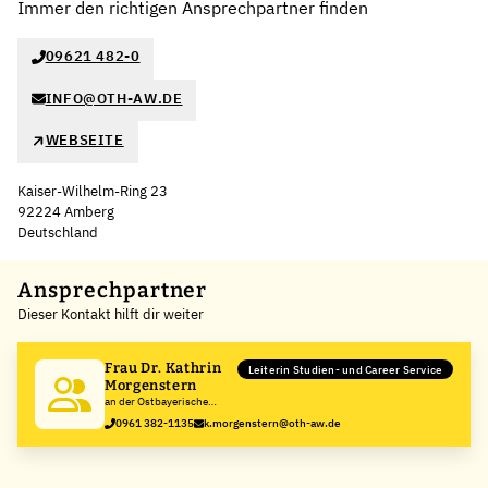
Immer den richtigen Ansprechpartner finden
09621 482-0
INFO@OTH-AW.DE
WEBSEITE
Kaiser-Wilhelm-Ring 23
92224 Amberg
Deutschland
Leaflet
|
©
OpenStreetMap
,
+
Ansprechpartner
Dieser Kontakt hilft dir weiter
−
Frau Dr. Kathrin
Leiterin Studien- und Career Service
Morgenstern
an der Ostbayerische
Technische Hochschule
0961 382-1135
k.morgenstern@oth-aw.de
Amberg-Weiden