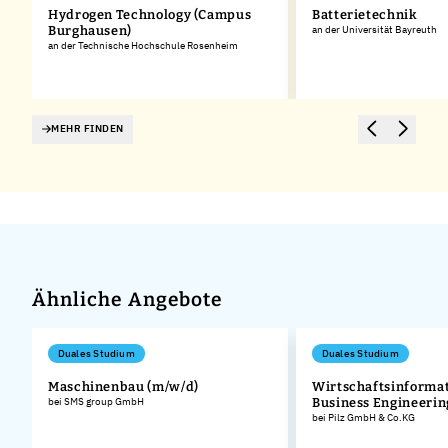
Hydrogen Technology (Campus
Batterietechnik
Burghausen)
an der Universität Bayreuth
an der Technische Hochschule Rosenheim
MEHR FINDEN
Ähnliche Angebote
Duales Studium
Duales Studium
Maschinenbau (m/w/d)
Wirtschaftsinformat
bei SMS group GmbH
Business Engineerin
bei Pilz GmbH & Co.KG