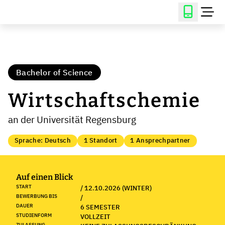
Bachelor of Science
Wirtschaftschemie
an der Universität Regensburg
Sprache: Deutsch
1 Standort
1 Ansprechpartner
Auf einen Blick
START
/ 12.10.2026 (WINTER)
BEWERBUNG BIS
/
DAUER
6 SEMESTER
STUDIENFORM
VOLLZEIT
ZULASSUNG