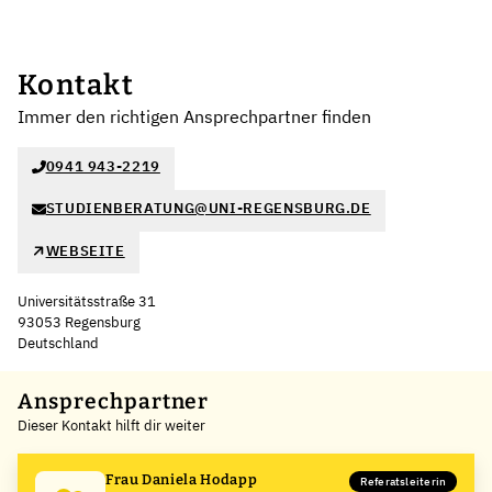
Kontakt
Immer den richtigen Ansprechpartner finden
0941 943-2219
STUDIENBERATUNG@UNI-REGENSBURG.DE
WEBSEITE
Universitätsstraße 31
93053 Regensburg
Deutschland
Leaflet
|
©
OpenStreetMap
,
+
Ansprechpartner
Dieser Kontakt hilft dir weiter
−
Frau Daniela Hodapp
Referatsleiterin