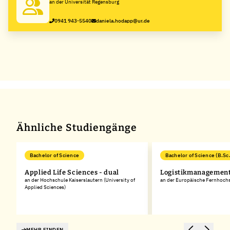
an der Universität Regensburg
0941 943-5540
daniela.hodapp@ur.de
Ähnliche Studiengänge
Bachelor of Science
Bachelor of Science (B.Sc.
Applied Life Sciences - dual
Logistikmanagemen
an der Hochschule Kaiserslautern (University of
an der Europäische Fernhoc
Applied Sciences)
MEHR FINDEN