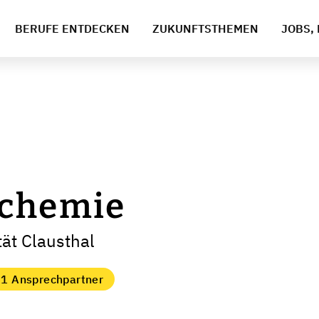
BERUFE ENTDECKEN
ZUKUNFTSTHEMEN
JOBS, 
schemie
tät Clausthal
1 Ansprechpartner