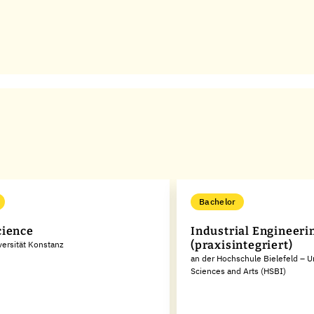
Bachelor
ience
Industrial Engineeri
(praxisintegriert)
versität Konstanz
an der Hochschule Bielefeld – Un
Sciences and Arts (HSBI)