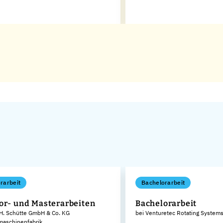
rarbeit
Bachelorarbeit
or- und Masterarbeiten
Bachelorarbeit
 H. Schütte GmbH & Co. KG
bei Venturetec Rotating Syste
aschinenfabrik