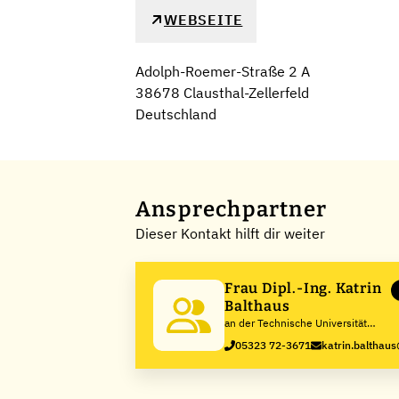
WEBSEITE
Adolph-Roemer-Straße 2 A
38678 Clausthal-Zellerfeld
Deutschland
Ansprechpartner
Dieser Kontakt hilft dir weiter
Frau Dipl.-Ing. Katrin
Balthaus
an der Technische Universität
Clausthal
05323 72-3671
katrin.balthaus