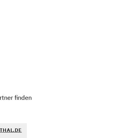
+
−
tner finden
THAL.DE