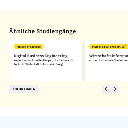
Leaflet
|
©
OpenStreetMap
,
+
−
Ähnliche Studiengänge
Master of Science
Master of Science (M.Sc.)
Digital Business Engineering
Wirtschaftsinforma
an der Hochschule Reutlingen, Hochschule für
an der Hochschule Niederrhei
Technik- Wirtschaft-Informatik-Design
MEHR FINDEN