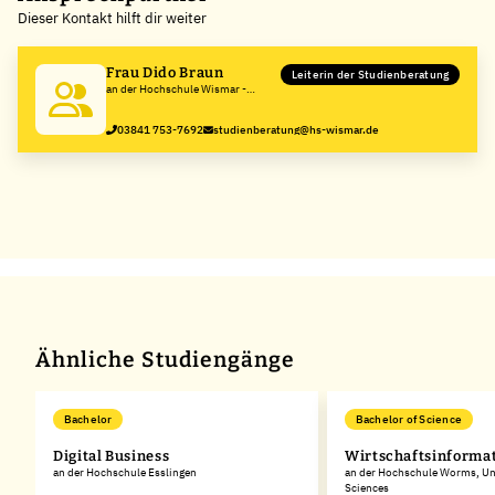
Dieser Kontakt hilft dir weiter
−
Frau Dido Braun
Leiterin der Studienberatung
an der Hochschule Wismar -
University of Applied Sciences:
Technology, Business and Design
03841 753-7692
studienberatung@hs-wismar.de
Ähnliche Studiengänge
Bachelor
Bachelor of Science
Digital Business
Wirtschaftsinformat
an der Hochschule Esslingen
an der Hochschule Worms, Uni
Sciences