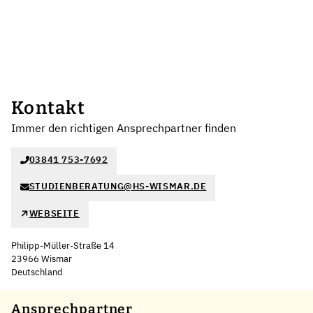
Kontakt
Immer den richtigen Ansprechpartner finden
03841 753-7692
STUDIENBERATUNG@HS-WISMAR.DE
WEBSEITE
Philipp-Müller-Straße 14
23966 Wismar
Deutschland
Leaflet
|
©
OpenStreetMap
,
+
Ansprechpartner