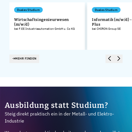
Duales Studium
Duales Studium
Wirtschaftsingenieurwesen
Informatik (m/w/d) 
(m/w/d)
Plus
bei F.EE Industrieautomation GmbH u. Co KG
bei CHIRON Group SE
MEHR FINDEN
Ausbildung statt Studium?
Steig direkt praktisch ein in der Metall- und Elektro-
Industrie