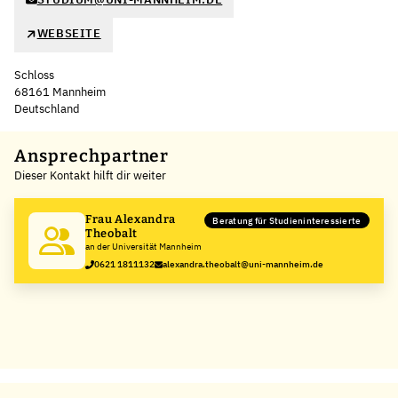
WEBSEITE
Schloss
68161 Mannheim
Deutschland
Leaflet
|
©
OpenStreetMap
,
+
Ansprechpartner
Dieser Kontakt hilft dir weiter
−
Frau Alexandra
Beratung für Studieninteressierte
Theobalt
an der Universität Mannheim
0621 1811132
alexandra.theobalt@uni-mannheim.de