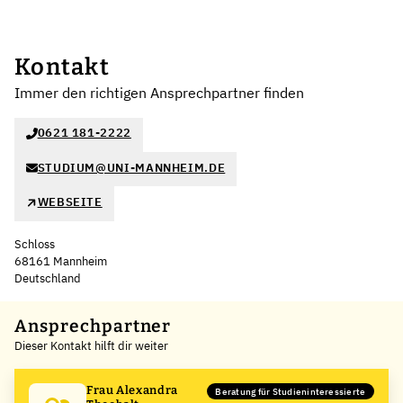
Kontakt
Immer den richtigen Ansprechpartner finden
0621 181-2222
STUDIUM@UNI-MANNHEIM.DE
WEBSEITE
Schloss
68161 Mannheim
Deutschland
Leaflet
|
©
OpenStreetMap
,
+
Ansprechpartner
Dieser Kontakt hilft dir weiter
−
Frau Alexandra
Beratung für Studieninteressierte