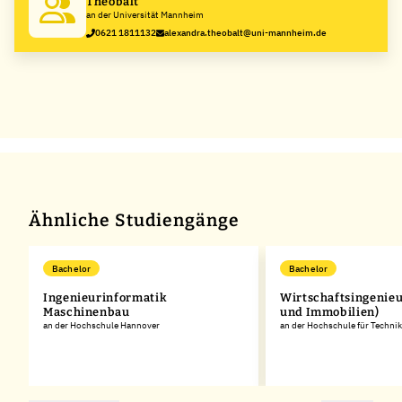
Theobalt
an der Universität Mannheim
0621 1811132
alexandra.theobalt@uni-mannheim.de
Ähnliche Studiengänge
Bachelor
Bachelor
Ingenieurinformatik
Wirtschaftsingenie
,
Maschinenbau
und Immobilien)
an der Hochschule Hannover
an der Hochschule für Technik