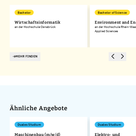
Bachelor
Bachelor of Science
Wirtschaftsinformatik
Environment and En
an der Hochschule Osnabrück
an der Hochschule Rhein-Waal 
Applied Sciences
MEHR FINDEN
Ähnliche Angebote
Duales Studium
Duales Studium
Maschinenbau (m/w/d)
Elektro- und