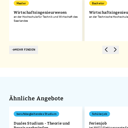
Master
Bachelor
Wirtschaftsingenieurwesen
Wirtschaftsingenie
an der Hochschule für Technik und Wirtschaft des
an der Technische Hochschul
Saarlandes
p
MEHR FINDEN
Ähnliche Angebote
berufsbegleitendes Studium
Schülerjob
Duales Studium - Theorie und
Ferienjob
Praxis verknüpfen
bei MAICO Elektroapparate-F