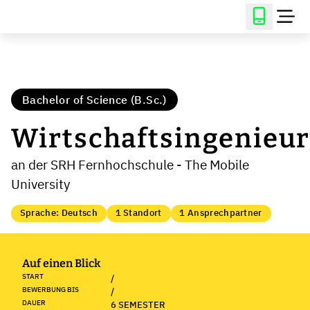
Bachelor of Science (B.Sc.)
Wirtschaftsingenieu
an der SRH Fernhochschule - The Mobile
University
Sprache: Deutsch
1 Standort
1 Ansprechpartner
Auf einen Blick
START
/
BEWERBUNG BIS
/
DAUER
6 SEMESTER