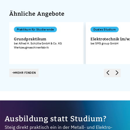
Ähnliche Angebote
Praktikum für Studierende
Duales Studium
Grundpraktikum
Elektrotechnik (m/w
bei Alfred H. Schütte GmbH & Co. KG
bei SMS group GmbH
Werkzeugmaschinenfabrik
MEHR FINDEN
Ausbildung statt Studium?
Steig direkt praktisch ein in der Metall- und Elektro-