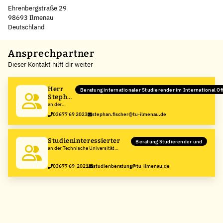
Ehrenbergstraße 29
98693 Ilmenau
Deutschland
Leaflet
|
©
OpenStreetMap
,
+
Ansprechpartner
Dieser Kontakt hilft dir weiter
−
Herr
Beratung internationaler Studierender im International Of
Stephan
Fischer
an der
Technische
03677 69 2023
stephan.fischer@tu-ilmenau.de
Universität
Ilmenau
Studieninteressierter
Beratung Studierender und
an der Technische Universität
Ilmenau
03677 69-2021
studienberatung@tu-ilmenau.de