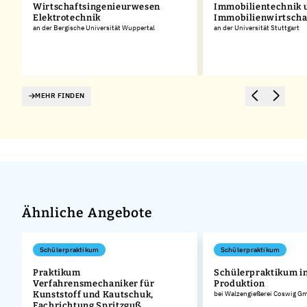
Wirtschaftsingenieurwesen
Immobilientechnik 
Elektrotechnik
Immobilienwirtscha
an der Bergische Universität Wuppertal
an der Universität Stuttgart
MEHR FINDEN
Ähnliche Angebote
Schülerpraktikum
Schülerpraktikum
Praktikum
Schülerpraktikum in
Verfahrensmechaniker für
Produktion
Kunststoff und Kautschuk,
bei Walzengießerei Coswig G
Fachrichtung Spritzguß