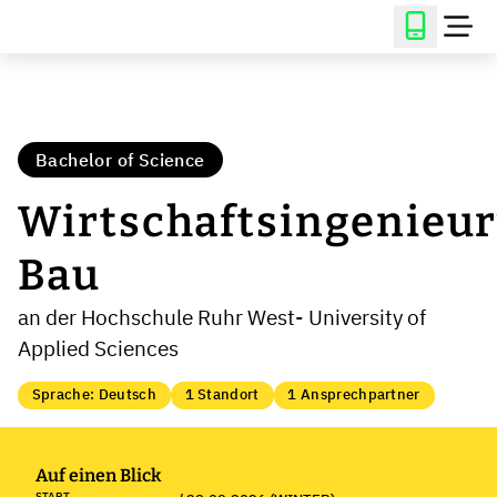
Bachelor of Science
Wirtschaftsingenieu
Bau
an der Hochschule Ruhr West- University of
Applied Sciences
Sprache: Deutsch
1 Standort
1 Ansprechpartner
Auf einen Blick
START