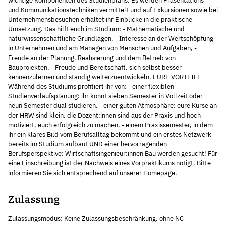
wichtige Komponenten des Studienplans. Es werden Präsentations-
und Kommunikationstechniken vermittelt und auf Exkursionen sowie bei
Unternehmensbesuchen erhaltet ihr Einblicke in die praktische
Umsetzung. Das hilft euch im Studium: - Mathematische und
naturwissenschaftliche Grundlagen, - Interesse an der Wertschöpfung
in Unternehmen und am Managen von Menschen und Aufgaben, -
Freude an der Planung, Realisierung und dem Betrieb von
Bauprojekten, - Freude und Bereitschaft, sich selbst besser
kennenzulernen und ständig weiterzuentwickeln. EURE VORTEILE
Während des Studiums profitiert ihr von: - einer flexiblen
Studienverlaufsplanung: ihr könnt sieben Semester in Vollzeit oder
neun Semester dual studieren, - einer guten Atmosphäre: eure Kurse an
der HRW sind klein, die Dozent:innen sind aus der Praxis und hoch
motiviert, euch erfolgreich zu machen, - einem Praxissemester, in dem
ihr ein klares Bild vom Berufsalltag bekommt und ein erstes Netzwerk
bereits im Studium aufbaut UND einer hervorragenden
Berufsperspektive: Wirtschaftsingenieur:innen Bau werden gesucht! Für
eine Einschreibung ist der Nachweis eines Vorpraktikums nötigt. Bitte
informieren Sie sich entsprechend auf unserer Homepage.
Zulassung
Zulassungsmodus: Keine Zulassungsbeschränkung, ohne NC