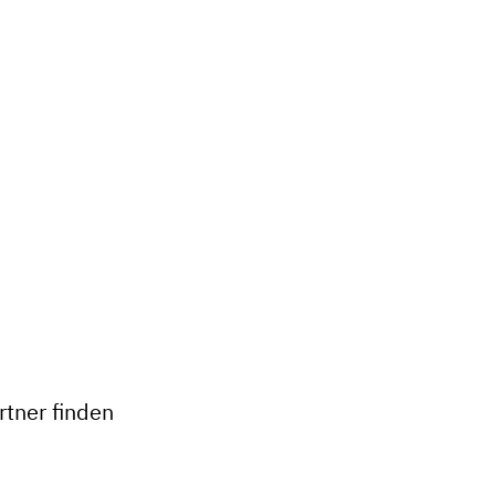
+
−
tner finden