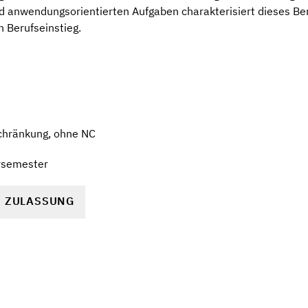
nd anwendungsorientierten Aufgaben charakterisiert dieses Be
n Berufseinstieg.
chränkung, ohne NC
rsemester
R ZULASSUNG