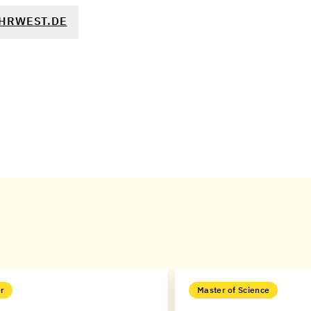
HRWEST.DE
r
Master of Science