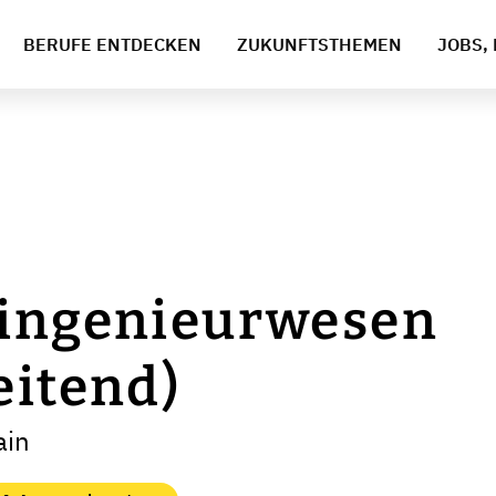
BERUFE ENTDECKEN
ZUKUNFTSTHEMEN
JOBS, 
singenieurwesen
eitend)
ain