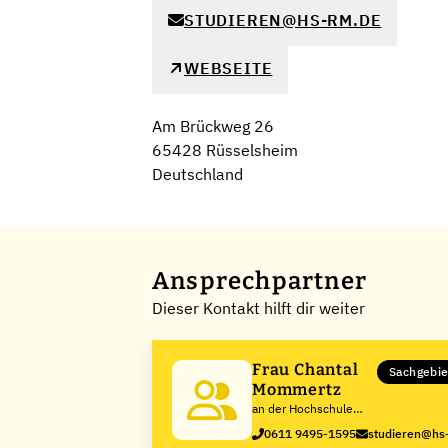
STUDIEREN@HS-RM.DE
WEBSEITE
Am Brückweg 26
65428 Rüsselsheim
Deutschland
Ansprechpartner
Dieser Kontakt hilft dir weiter
Frau Chantal
Sachgebie
Mommertz
an der Hochschule
RheinMain
0611 9495-1595
studieren@hs