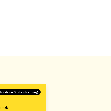
tsleiterin Studienberatung
-rm.de