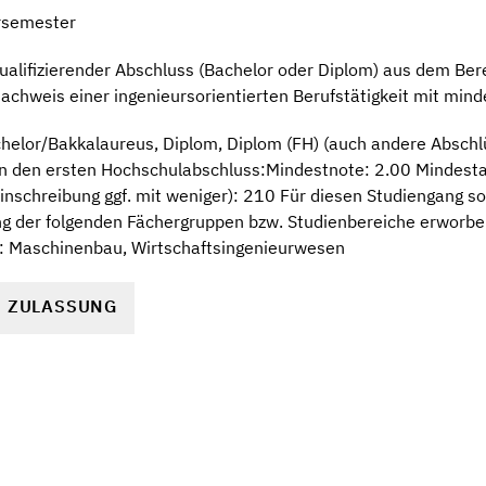
rsemester
ualifizierender Abschluss (Bachelor oder Diplom) aus dem Ber
achweis einer ingenieursorientierten Berufstätigkeit mit mi
elor/Bakkalaureus, Diplom, Diplom (FH) (auch andere Abschlüs
an den ersten Hochschulabschluss:Mindestnote: 2.00 Mindest
nschreibung ggf. mit weniger): 210 Für diesen Studiengang sol
g der folgenden Fächergruppen bzw. Studienbereiche erworbe
: Maschinenbau, Wirtschaftsingenieurwesen
R ZULASSUNG