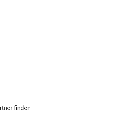
+
−
tner finden