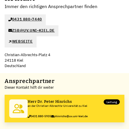
Immer den richtigen Ansprechpartner finden
0431 880-7440
ZSB@UV.UNI-KIEL.DE
WEBSEITE
Christian-Albrechts-Platz 4
24118 Kiel
Deutschland
Leaflet
|
©
OpenStreetMap
,
+
Ansprechpartner
Dieser Kontakt hilft dir weiter
−
Herr Dr. Peter Hinrichs
Leitung
an der Christian-Albrechts-Universität zu Kiel
0431 880-5935
phinrichs@uv.uni-kiel.de