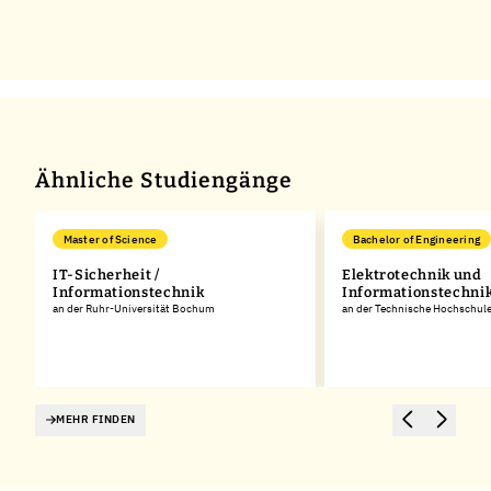
Ähnliche Studiengänge
Master of Science
Bachelor of Engineering
IT-Sicherheit /
Elektrotechnik und
Informationstechnik
Informationstechnik
p
an der Ruhr-Universität Bochum
an der Technische Hochschul
MEHR FINDEN