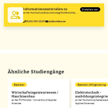
Informationsmaterialien zu
Erstellen von
an der Hochschule Braunschweig/Wolfenbüttel,
Ostfalia Hochschule für angewandte
Wissenschaften
05331 939-15270
zsb@ostfalia.de
Ähnliche Studiengänge
Bachelor
Bachelor of Engineering
Wirtschaftsingenieurwesen /
Elektrotechnik -
Maschinenbau
ausbildungsintegrie
an der FH Münster - University of Applied
an der Hochschule Kaiserslaut
Sciences
Applied Sciences)