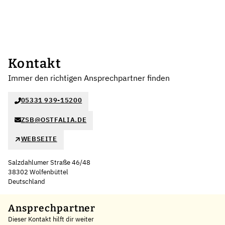
Kontakt
Immer den richtigen Ansprechpartner finden
05331 939-15200
ZSB@OSTFALIA.DE
WEBSEITE
Salzdahlumer Straße 46/48
38302 Wolfenbüttel
Deutschland
Leaflet
|
©
OpenStreetMap
,
+
Ansprechpartner
Dieser Kontakt hilft dir weiter
−