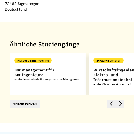
72488 Sigmaringen
Deutschland
Leaflet
|
©
OpenStreetMap
,
+
−
Ähnliche Studiengänge
Master of Engineering
1-Fach-Bachelor
Baumanagement für
Wirtschaftsingenie
Bauingenieure
Elektro- und
an der Hochschule für angewandtes Management
Informationstechni
an der Christian-Albrechts-Uni
MEHR FINDEN