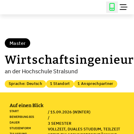
Master
Wirtschaftsingenieu
an der Hochschule Stralsund
Sprache: Deutsch
1 Standort
1 Ansprechpartner
Auf einen Blick
START
/ 15.09.2026 (WINTER)
BEWERBUNG BIS
/
DAUER
3 SEMESTER
STUDIENFORM
VOLLZEIT, DUALES STUDIUM, TEILZEIT
ZULASSUNG