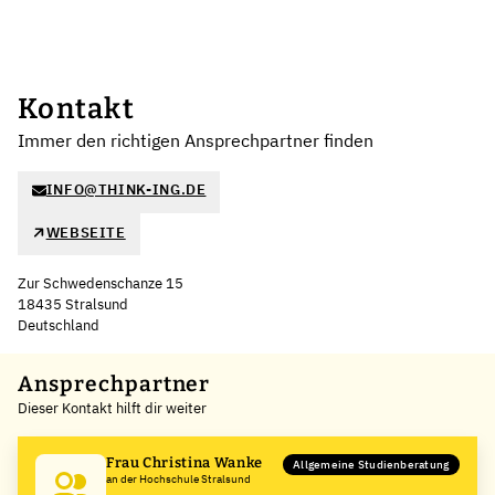
Kontakt
Immer den richtigen Ansprechpartner finden
INFO@THINK-ING.DE
WEBSEITE
Zur Schwedenschanze 15
18435 Stralsund
Deutschland
Leaflet
|
©
OpenStreetMap
,
+
Ansprechpartner
Dieser Kontakt hilft dir weiter
−
Frau Christina Wanke
Allgemeine Studienberatung
an der Hochschule Stralsund