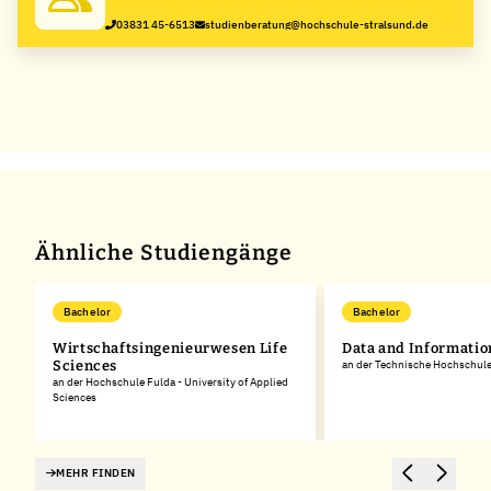
03831 45-6513
studienberatung@hochschule-stralsund.de
Ähnliche Studiengänge
Bachelor
Bachelor
Wirtschaftsingenieurwesen Life
Data and Informatio
Sciences
an der Technische Hochschule
an der Hochschule Fulda - University of Applied
Sciences
MEHR FINDEN