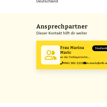
Deutschland
Ansprechpartner
Dieser Kontakt hilft dir weiter
Frau Marina
Studien
Maric
an der Ostbayerische
Technische Hochschule
0961 382-1133
m.maric@oth-
Amberg-Weiden