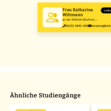
Frau Katharina
Leit
Wittmann
an der Wilhelm Büchner
Hochschule
06151 3842-404
beratung@wb-
Ähnliche Studiengänge