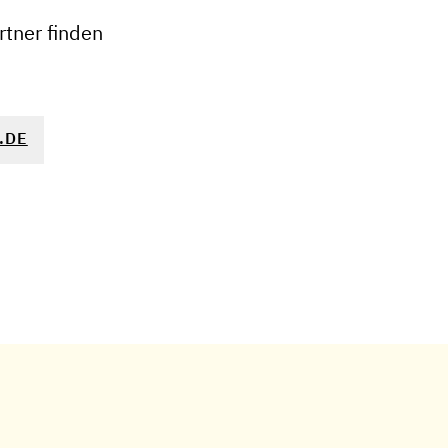
tner finden
.DE