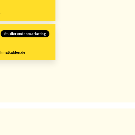
e
Studierendenmarketing
hmalkalden.de