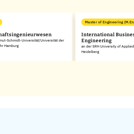
Master of Engineering (M.En
haftsingenieurwesen
International Busine
Engineering
mut-Schmidt-Universität/Universität der
hr Hamburg
an der SRH University of Applie
Heidelberg