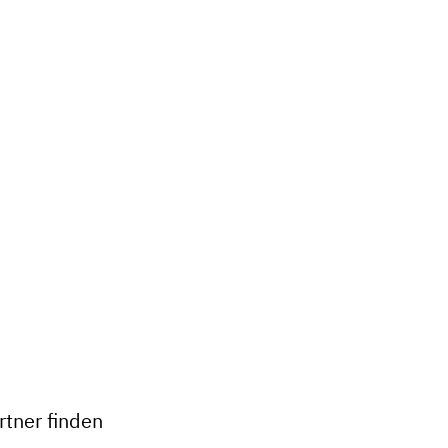
+
−
tner finden