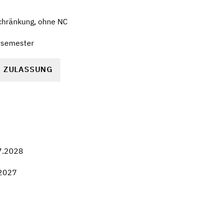
chränkung, ohne NC
rsemester
R ZULASSUNG
7.2028
.2027