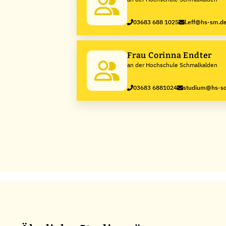
03683 688 1025
l.eff@hs-sm.d
Frau Corinna Endter
an der Hochschule Schmalkalden
03683 6881024
studium@hs-sc