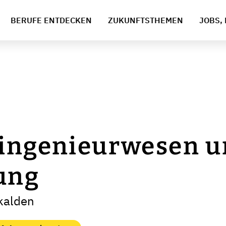
BERUFE ENTDECKEN
ZUKUNFTSTHEMEN
JOBS, 
singenieurwesen 
rung
kalden