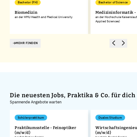
Bachelor (FH)
Bachelor of Science
Biomedizin
Medizininformatik -
an der HMU Health and Medical University
an der Hochschule Kaiserslaut
Applied Sciences)
MEHR FINDEN
Die neuesten Jobs, Praktika & Co. für dich
Spannende Angebote warten
Schülerpraktikum
Duales Studium
er
Praktikumsstelle - Feinoptiker
Wirtschaftsingenie
(m/w/d)
(m/w/d)