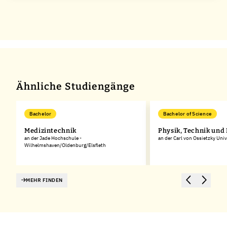
Ähnliche Studiengänge
Bachelor
Bachelor of Science
Medizintechnik
Physik, Technik und
an der Jade Hochschule -
an der Carl von Ossietzky Uni
Wilhelmshaven/Oldenburg/Elsfleth
MEHR FINDEN