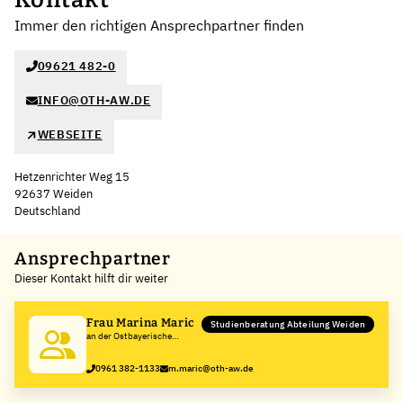
Immer den richtigen Ansprechpartner finden
09621 482-0
INFO@OTH-AW.DE
WEBSEITE
Hetzenrichter Weg 15
92637 Weiden
Deutschland
Leaflet
|
©
OpenStreetMap
,
+
Ansprechpartner
Dieser Kontakt hilft dir weiter
−
Frau Marina Maric
Studienberatung Abteilung Weiden
an der Ostbayerische
Technische Hochschule
Amberg-Weiden
0961 382-1133
m.maric@oth-aw.de