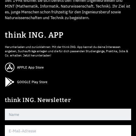
Seit 1998 widmet sie sich bereits den Themen Ingenieurwesen und
MINT (Mathematik, Informatik, Naturwissenschaft, Technik). Ihr Ziel ist
es, junge Menschen schon frühzeitig für den Ingenieursberuf sowie
Naturwissenschaften und Technik zu begeistern.
think ING. APP
Herunterladen und zurücklehnen: Mit der think ING. App kannst du deine Interessen
angeben, Suchaufträge anlegen und die für dich passenden Studiengänge, Praktika, Jobs &
Co. erhalten. Jetzt herunterladen!
APPLE App Store
GOOGLE Play Store
think ING. Newsletter