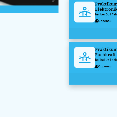
Praktikum
Elektronik
Betriebst
bei bei Doll F
Oppenau
Praktikum
Fachkraft 
(m/w/d)
bei bei Doll F
Oppenau