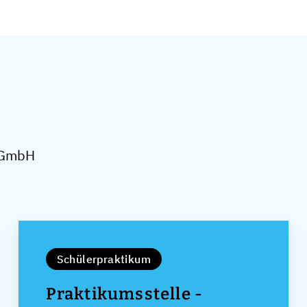
u GmbH
Schülerpraktikum
Praktikumsstelle -