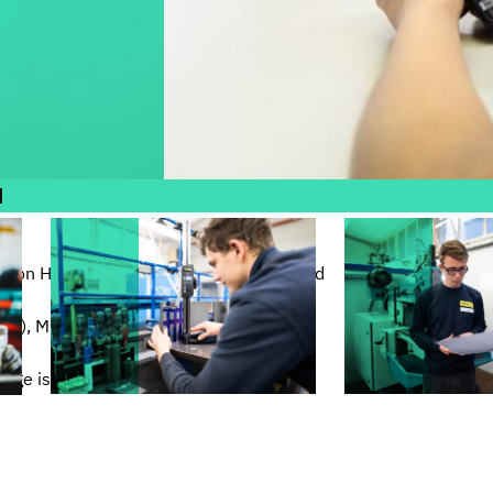
H
 von Holztransport, Schwertransport und
ald), Mildenau (Sachsen) und Bridgeport
euge ist, was uns jeden Tag als Team