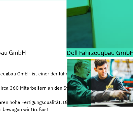
© DOLL FAHRZEUGBAU GMBH
gbau GmbH
Doll Fahrzeugbau Gmb
eugbau GmbH ist einer der führenden europäischen Hersteller
t circa 360 Mitarbeitern an den Standorten Oppenau (Schwarzw
eren hohe Fertigungsqualität. Die Faszination für unsere Fahrz
am bewegen wir Großes!