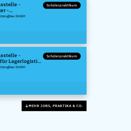
sstelle -
Schülerpraktikum
er -
echnik (m/w/d)
ahrzeugbau GmbH
sstelle -
Schülerpraktikum
für Lagerlogistik
ahrzeugbau GmbH
MEHR JOBS, PRAKTIKA & CO.