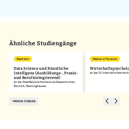
Ähnliche Studiengänge
Bachelor
Master of Science
Data Science und Künstliche
Wirtschaftspsychol
Intelligenz (Ausbildungs-, Praxis-
an der IU Internationale Hoc
und Berufsintegrierend)
an der Westfälische Hochschule Gelsenkirchen,
Bocholt, Recklinghausen
MEHR FINDEN