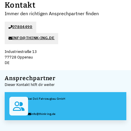
Kontakt
Immer den richtigen Ansprechpartner finden
07804490
INFO@THINK-ING.DE
Industriestraße 13
77728 Oppenau
DE
Leaflet
|
©
OpenStreetMap
,
+
Ansprechpartner
Dieser Kontakt hilft dir weiter
−
bei Doll Fahrzeugbau GmbH
info@think-ing.de