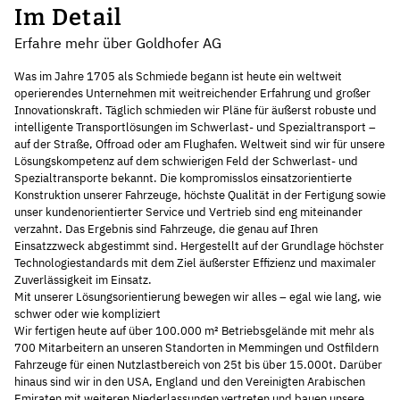
Im Detail
Erfahre mehr über Goldhofer AG
Was im Jahre 1705 als Schmiede begann ist heute ein weltweit
operierendes Unternehmen mit weitreichender Erfahrung und großer
Innovationskraft. Täglich schmieden wir Pläne für äußerst robuste und
intelligente Transportlösungen im Schwerlast- und Spezialtransport –
auf der Straße, Offroad oder am Flughafen. Weltweit sind wir für unsere
Lösungskompetenz auf dem schwierigen Feld der Schwerlast- und
Spezialtransporte bekannt. Die kompromisslos einsatzorientierte
Konstruktion unserer Fahrzeuge, höchste Qualität in der Fertigung sowie
unser kundenorientierter Service und Vertrieb sind eng miteinander
verzahnt. Das Ergebnis sind Fahrzeuge, die genau auf Ihren
Einsatzzweck abgestimmt sind. Hergestellt auf der Grundlage höchster
Technologiestandards mit dem Ziel äußerster Effizienz und maximaler
Zuverlässigkeit im Einsatz.
Mit unserer Lösungsorientierung bewegen wir alles – egal wie lang, wie
schwer oder wie kompliziert
Wir fertigen heute auf über 100.000 m² Betriebsgelände mit mehr als
700 Mitarbeitern an unseren Standorten in Memmingen und Ostfildern
Fahrzeuge für einen Nutzlastbereich von 25t bis über 15.000t. Darüber
hinaus sind wir in den USA, England und den Vereinigten Arabischen
Emiraten mit weiteren Niederlassungen vertreten und bauen unsere