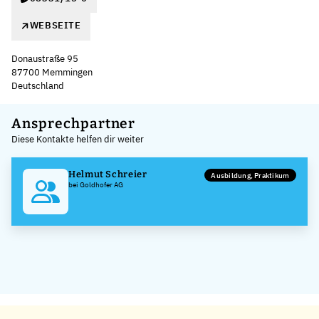
WEBSEITE
Donaustraße 95
87700 Memmingen
Deutschland
Leaflet
|
©
OpenStreetMap
,
+
Ansprechpartner
Diese Kontakte helfen dir weiter
−
Helmut Schreier
Ausbildung, Praktikum
bei Goldhofer AG