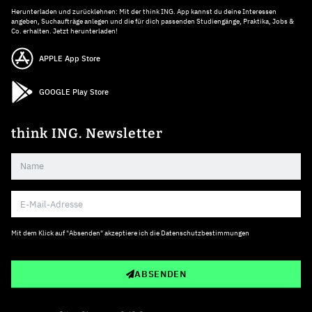
Herunterladen und zurücklehnen: Mit der think ING. App kannst du deine Interessen
angeben, Suchaufträge anlegen und die für dich passenden Studiengänge, Praktika, Jobs &
Co. erhalten. Jetzt herunterladen!
APPLE App Store
GOOGLE Play Store
think ING. Newsletter
Mit dem Klick auf "Absenden" akzeptiere ich die
Datenschutzbestimmungen
ABSENDEN