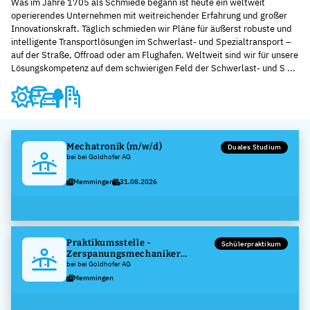
Was im Jahre 1705 als Schmiede begann ist heute ein weltweit
operierendes Unternehmen mit weitreichender Erfahrung und großer
Innovationskraft. Täglich schmieden wir Pläne für äußerst robuste und
intelligente Transportlösungen im Schwerlast- und Spezialtransport –
auf der Straße, Offroad oder am Flughafen. Weltweit sind wir für unsere
Lösungskompetenz auf dem schwierigen Feld der Schwerlast- und S ...
Mechatronik (m/w/d)
Duales Studium
bei bei Goldhofer AG
Memmingen
31.08.2026
Praktikumsstelle -
Schülerpraktikum
Zerspanungsmechaniker
(m/w/d)
bei bei Goldhofer AG
Memmingen