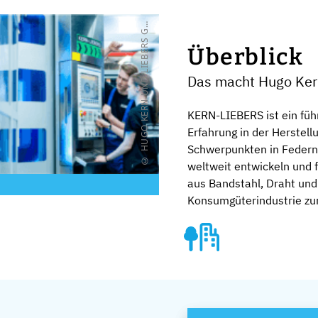
H
U
G
O
K
E
R
N
U
N
D
L
I
E
B
E
R
S
M
B
H
&
C
O
.
K
©
G
G
Überblick
Das macht Hugo Ker
KERN-LIEBERS ist ein fü
Erfahrung in der Herstel
Schwerpunkten in Federn 
weltweit entwickeln und 
aus Bandstahl, Draht und 
Konsumgüterindustrie zum