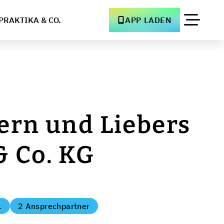
PRAKTIKA & CO.
APP LADEN
ern und Liebers
 Co. KG
.
2 Ansprechpartner