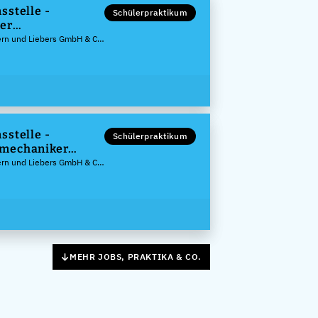
sstelle -
Schülerpraktikum
er
signer (m/w/d)
ern und Liebers GmbH & Co.
sstelle -
Schülerpraktikum
mechaniker
ern und Liebers GmbH & Co.
MEHR JOBS, PRAKTIKA & CO.