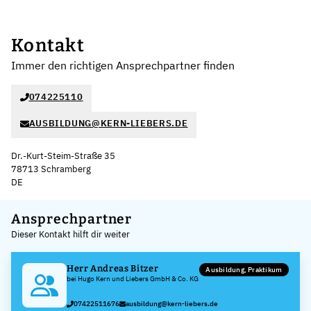
Kontakt
Immer den richtigen Ansprechpartner finden
074225110
AUSBILDUNG@KERN-LIEBERS.DE
Dr.-Kurt-Steim-Straße 35
78713 Schramberg
DE
Leaflet
|
©
OpenStreetMap
,
+
Ansprechpartner
Dieser Kontakt hilft dir weiter
−
Herr Andreas Bitzer
Ausbildung, Praktikum
bei Hugo Kern und Liebers GmbH & Co. KG
07422511676
ausbildung@kern-liebers.de